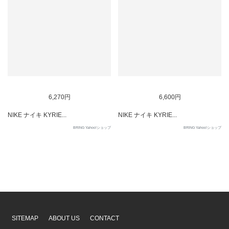
SOLD OUT
SOLD OUT
6,270円
6,600円
NIKE ナイキ KYRIE...
NIKE ナイキ KYRIE...
BRING Yahoo!ショップ
BRING Yahoo!ショップ
SITEMAP
ABOUT US
CONTACT