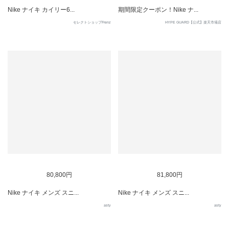
Nike ナイキ カイリー6...
期間限定クーポン！Nike ナ...
セレクトショップFrenz
HYPE GUARD【公式】楽天市場店
80,800円
81,800円
Nike ナイキ メンズ スニ...
Nike ナイキ メンズ スニ...
asty
asty