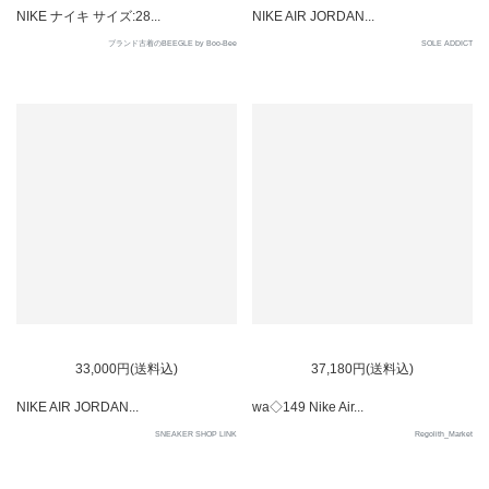
NIKE ナイキ サイズ:28...
NIKE AIR JORDAN...
ブランド古着のBEEGLE by Boo-Bee
SOLE ADDICT
SOLD OUT
33,000円(送料込)
37,180円(送料込)
NIKE AIR JORDAN...
wa◇149 Nike Air...
SNEAKER SHOP LINK
Regolith_Market