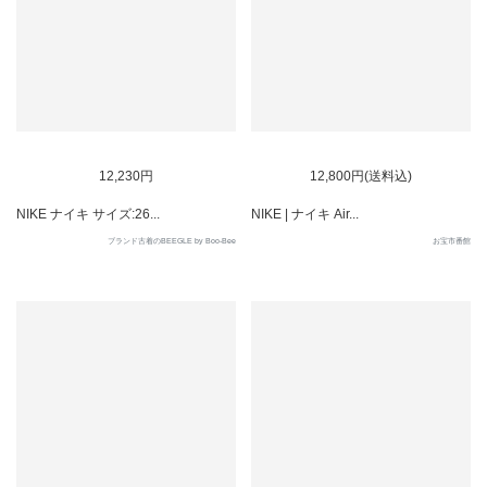
SOLD OUT
12,230円
12,800円(送料込)
NIKE ナイキ サイズ:26...
NIKE | ナイキ Air...
ブランド古着のBEEGLE by Boo-Bee
お宝市番館