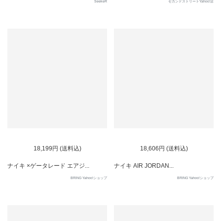
SeekeR
セカンドストリートYahoo!店
SOLD OUT
SOLD OUT
18,199円 (送料込)
18,606円 (送料込)
ナイキ ×ゲータレード エアジ...
ナイキ AIR JORDAN...
BRING Yahoo!ショップ
BRING Yahoo!ショップ