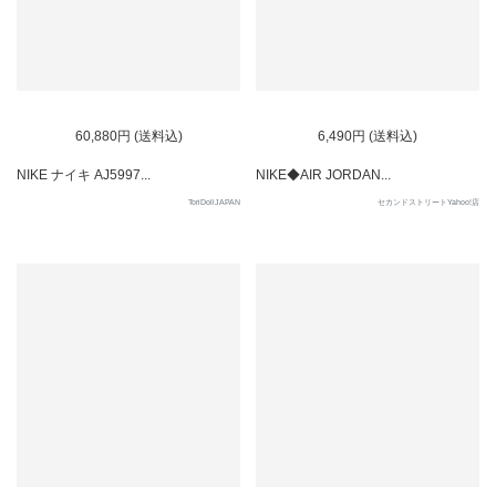
SOLD OUT
60,880円 (送料込)
6,490円 (送料込)
NIKE ナイキ AJ5997...
NIKE◆AIR JORDAN...
ToriDollJAPAN
セカンドストリートYahoo!店