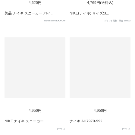
4,620円
4,769円(送料込)
美品 ナイキ スニーカー バイ...
NIKE(ナイキ) サイズ:3...
Rehello by BOOKOFF
ブランド買取・販売 BRING
SOLD OUT
SOLD OUT
4,950円
4,950円
NIKE ナイキ スニーカー...
ナイキ AH7979-992...
クラシカ
クラシカ