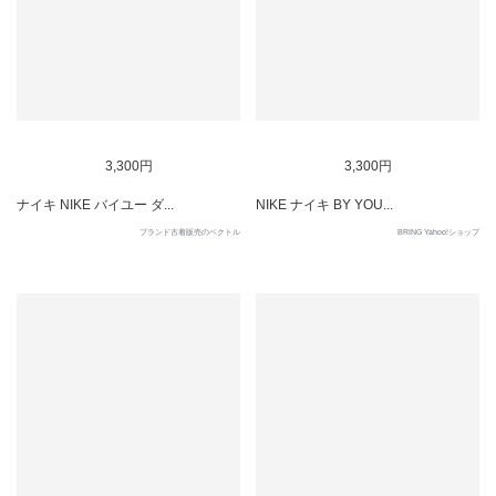
SOLD OUT
SOLD OUT
3,300円
3,300円
ナイキ NIKE バイユー ダ...
NIKE ナイキ BY YOU...
ブランド古着販売のベクトル
BRING Yahoo!ショップ