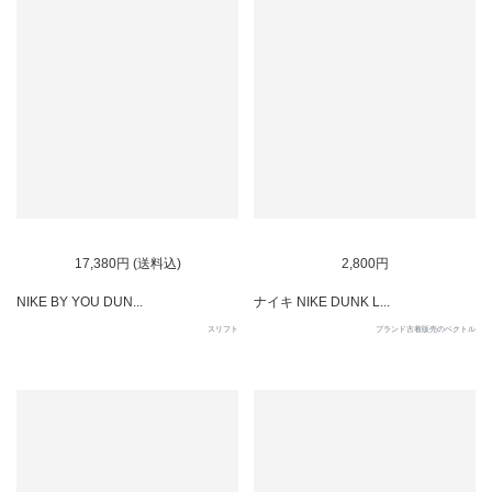
SOLD OUT
17,380円 (送料込)
2,800円
NIKE BY YOU DUN...
ナイキ NIKE DUNK L...
スリフト
ブランド古着販売のベクトル