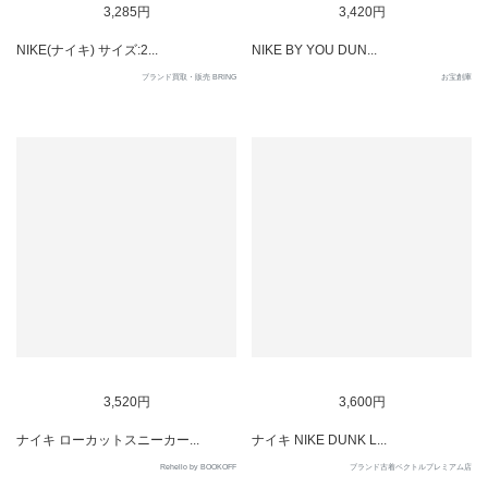
3,285円
3,420円
NIKE(ナイキ) サイズ:2...
NIKE BY YOU DUN...
ブランド買取・販売 BRING
お宝創庫
SOLD OUT
SOLD OUT
3,520円
3,600円
ナイキ ローカットスニーカー...
ナイキ NIKE DUNK L...
Rehello by BOOKOFF
ブランド古着ベクトルプレミアム店