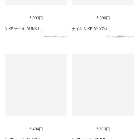
SOLD OUT
SOLD OUT
5,093円
5,390円
NIKE ナイキ DUNK L...
ナイキ NIKE BY YOU...
BRING Yahoo!ショップ
ブランド古着販売のベクトル
SOLD OUT
SOLD OUT
5,494円
5,613円