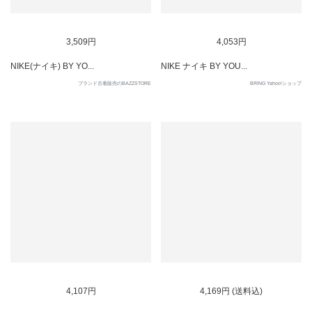
SOLD OUT
SOLD OUT
3,509円
4,053円
NIKE(ナイキ) BY YO...
NIKE ナイキ BY YOU...
ブランド古着販売のBAZZSTORE
BRING Yahoo!ショップ
SOLD OUT
SOLD OUT
4,107円
4,169円 (送料込)