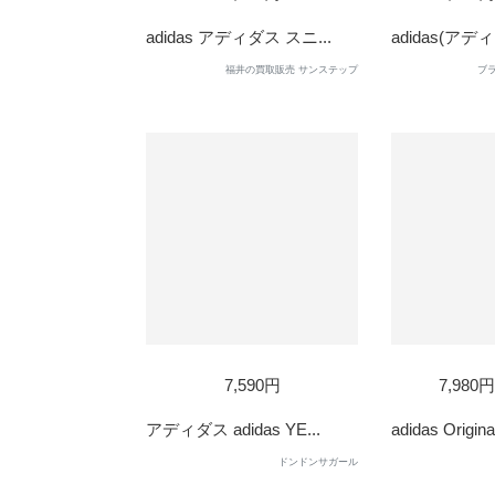
OUT
adidas アディダス スニ...
adidas(アディ
福井の買取販売 サンステップ
ブラ
SOL
7,590円
7,980
OUT
アディダス adidas YE...
adidas Original
ドンドンサガール