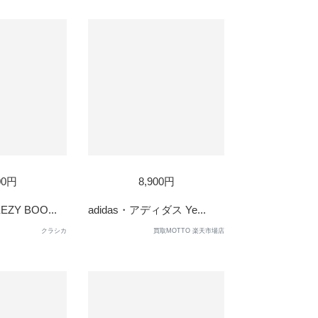
D
SOLD
00円
8,900円
OUT
ZY BOO...
adidas・アディダス Ye...
クラシカ
買取MOTTO 楽天市場店