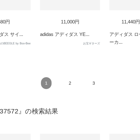
D
SOL
680円
11,000円
11,440
OUT
ダス サイ...
adidas アディダス YE...
アディダス 
ーカ...
EEGLE by Boo-Bee
お宝ギターズ
1
2
3
 B37572』の検索結果