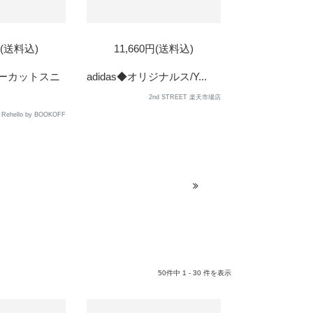
D
円(送料込)
11,660円(送料込)
ローカットスニ
adidas◆オリジナルス/Y...
2nd STREET 楽天市場店
Rehello by BOOKOFF
50件中 1 - 30 件を表示