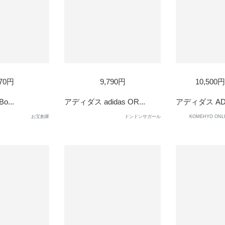
SOLD
470円
9,790円
10,500
OUT
Bo...
アディダス adidas OR...
アディダス ADID
お宝創庫
ドンドンサガール
KOMEHYO ON