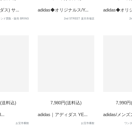
OUT
ダス) サ...
adidas◆オリジナルス/Y...
adidas◆オリジ
ンド買取・販売 BRING
2nd STREET 楽天市場店
2
D
SOL
円(送料込)
7,980円(送料込)
7,990
OUT
...
adidas｜アディダス YE...
adidas/メン
お宝市番館
お宝市番館
ワンダ