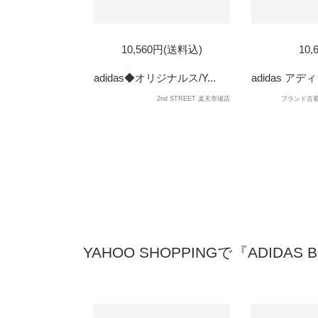
SOL
10,560円(送料込)
10,
OUT
adidas◆オリジナルス/Y...
adidas アディ
2nd STREET 楽天市場店
ブランド古着のB
YAHOO SHOPPINGで『ADIDAS