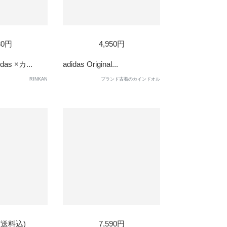
D
SOLD
30円
4,950円
OUT
as ×カ...
adidas Original...
RINKAN
ブランド古着のカインドオル
D
SOLD
円(送料込)
7,590円