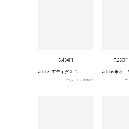
5,434円
7,260
adidas アディダス スニ...
adidas◆オリ
サンステップ Yahoo!店
セカ