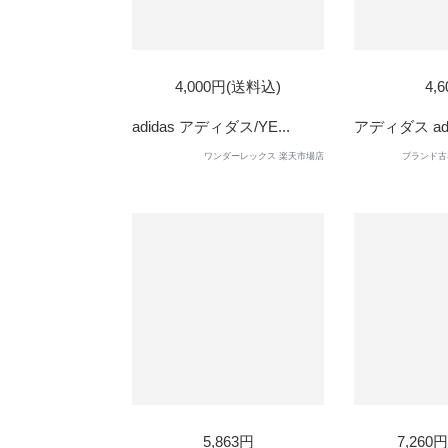
SOLD
SOL
4,000円(送料込)
4,
OUT
OUT
adidas アディダス/YE...
アディダス adid
ワンダーレックス 楽天市場店
ブランド古
SOL
5,863円
7,260