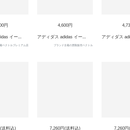
D
SOLD
SOL
600円
4,600円
4,7
OUT
OUT
as イー...
アディダス adidas イー...
アディダス adid
着ベクトルプレミアム店
ブランド古着の買取販売ベクトル
D
SOL
円(送料込)
7,260円(送料込)
7,260