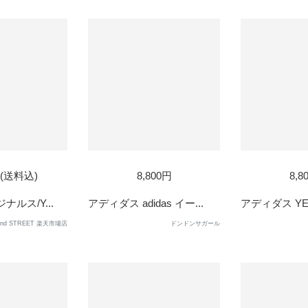
SOL
円(送料込)
8,800円
8,8
OUT
ジナルス/Y...
アディダス adidas イー...
アディダス YEE
2nd STREET 楽天市場店
ドンドンサガール