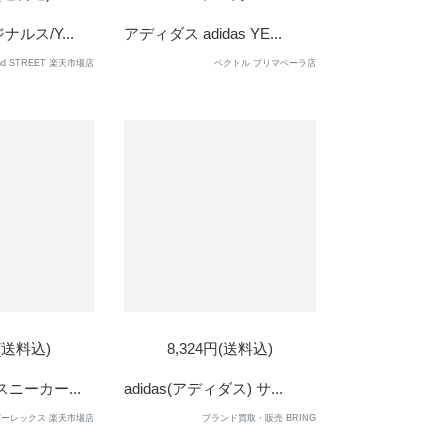
OUT
ナルス/Y...
アディダス adidas YE...
nd STREET 楽天市場店
ベクトル プリマベーラ店
D
SOLD
円(送料込)
8,324円(送料込)
OUT
ズスニーカー...
adidas(アディダス) サ...
ーレックス 楽天市場店
ブランド買取・販売 BRING