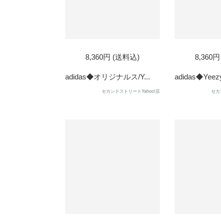
8,360円 (送料込)
8,360
adidas◆オリジナルス/Y...
adidas◆Yeezy
セカンドストリートYahoo!店
セカ