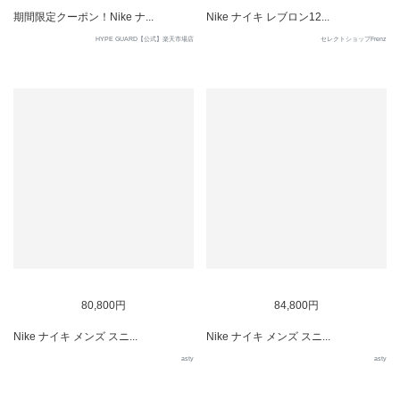
期間限定クーポン！Nike ナ...
Nike ナイキ レブロン12...
HYPE GUARD【公式】楽天市場店
セレクトショップFrenz
80,800円
84,800円
Nike ナイキ メンズ スニ...
Nike ナイキ メンズ スニ...
asty
asty