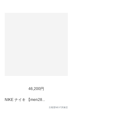
SOLD OUT
46,200円
NIKE ナイキ 【men28...
古着屋NEXT貝塚店