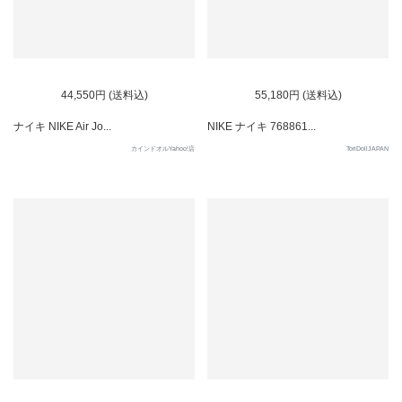
44,550円 (送料込)
55,180円 (送料込)
ナイキ NIKE Air Jo...
NIKE ナイキ 768861...
カインドオルYahoo!店
ToriDollJAPAN
SOLD OUT
SOLD OUT