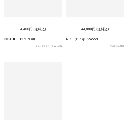
4,400円 (送料込)
44,880円 (送料込)
NIKE◆LEBRON XII...
NIKE ナイキ 724559...
セカンドストリートYahoo!店
ToriDollJAPAN
SOLD OUT