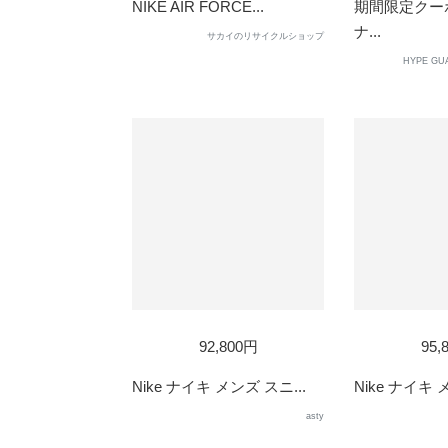
OUT
NIKE AIR FORCE...
期間限定クーポ
ナ...
サカイのリサイクルショップ
HYPE 
92,800円
95,
Nike ナイキ メンズ スニ...
Nike ナイキ 
asty