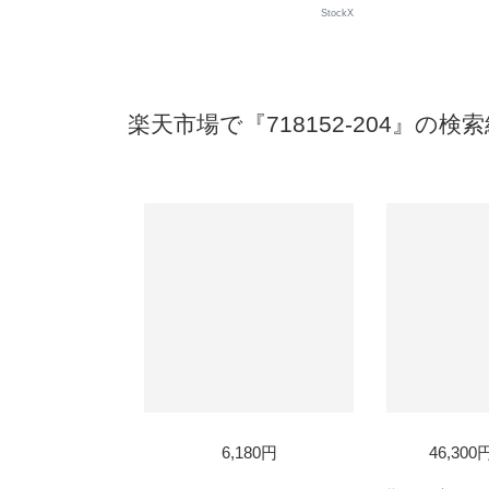
StockX
楽天市場で『718152-204』の検
SOLD
6,180円
46,30