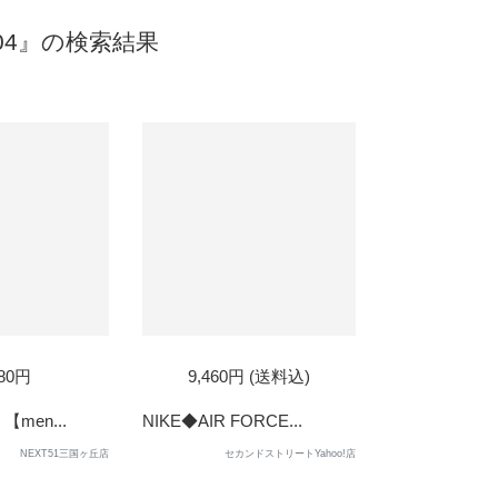
-204』の検索結果
D
SOLD
480円
9,460円 (送料込)
OUT
 【men...
NIKE◆AIR FORCE...
NEXT51三国ヶ丘店
セカンドストリートYahoo!店