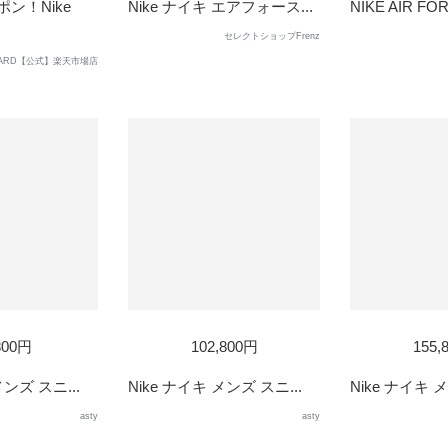
ン！Nike
Nike ナイキ エアフォース...
NIKE AIR FOR
セレクトショップFrenz
GUARD【公式】楽天市場店
800円
102,800円
155,
メンズ スニ...
Nike ナイキ メンズ スニ...
Nike ナイキ メ
asty
asty