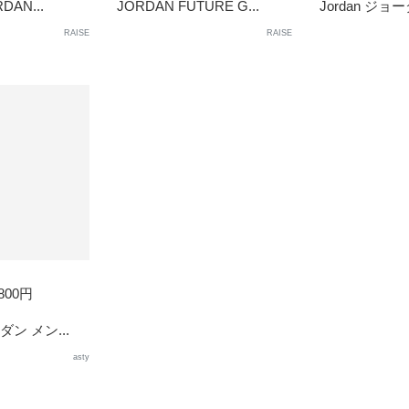
RDAN...
JORDAN FUTURE G...
Jordan ジョー
RAISE
RAISE
,800円
ーダン メン...
asty