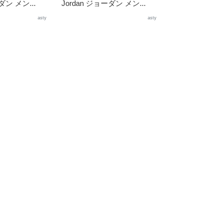
ダン メン...
Jordan ジョーダン メン...
asty
asty