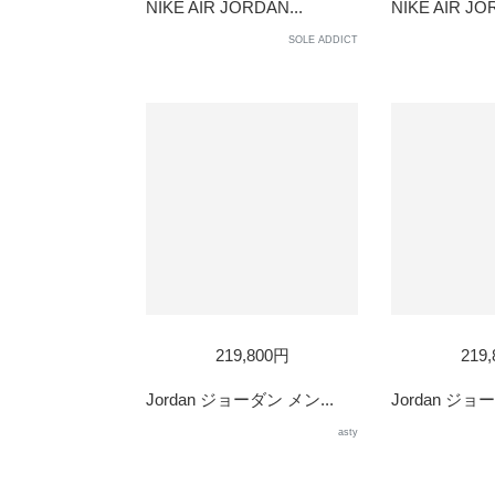
OUT
OUT
NIKE AIR JORDAN...
NIKE AIR JO
SOLE ADDICT
219,800円
219
Jordan ジョーダン メン...
Jordan ジョ
asty