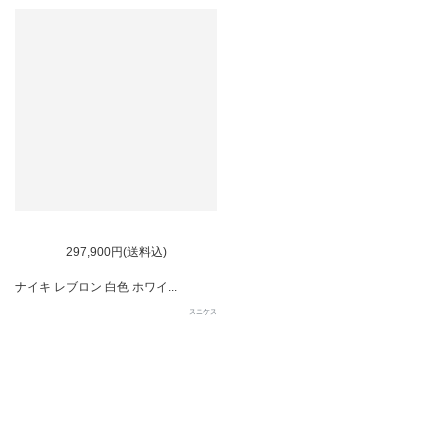
297,900円(送料込)
ナイキ レブロン 白色 ホワイ...
スニケス