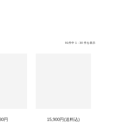
91件中 1 - 30 件を表示
D
SOLD
730円
15,900円(送料込)