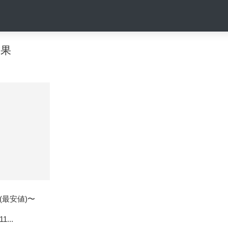
結果
円 (最安値)〜
1...