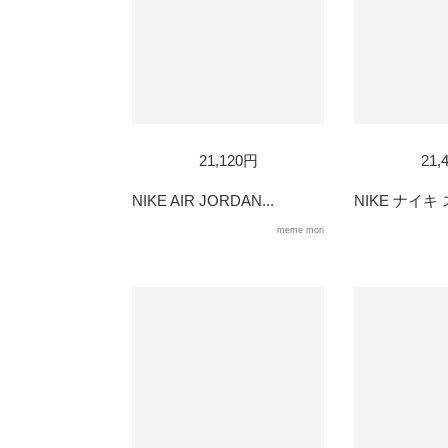
SOLD
SOL
21,120円
21,
OUT
OUT
NIKE AIR JORDAN...
NIKE ナイキ 
meme mori