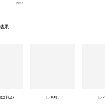
StockX
索結果
D
SOLD
SOL
0円(送料込)
15,180円
15,