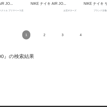
OUT
R JO...
NIKE ナイキ AIR JO...
NIKE ナイキ サ
ベクトル プリマベーラ店
お宝ギターズ
ブランド古着のB
1
2
3
4
-100』の検索結果