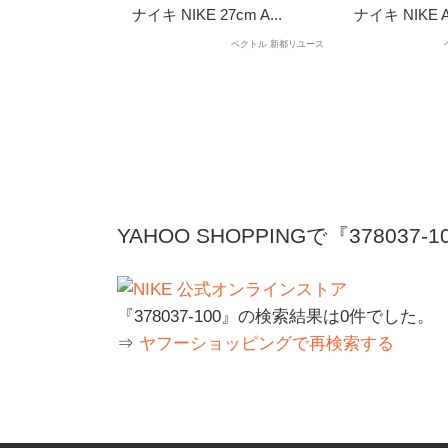
OUT
OUT
ナイキ NIKE 27cm A...
ナイキ NIKE AI
ベクトル 新都リユース
YAHOO SHOPPINGで『378037
『378037-100』の検索結果は0件でした。
⇒
ヤフーショッピングで再検索する