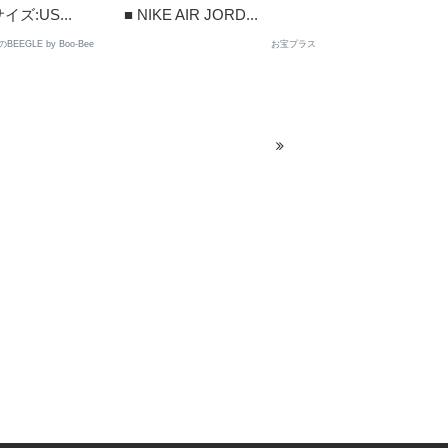
OUT
イズ:US...
■ NIKE AIR JORD...
EEGLE by Boo-Bee
お宝プラス