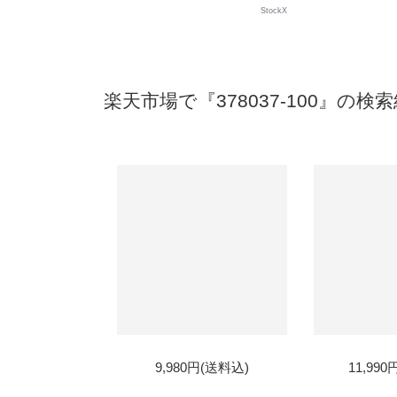
StockX
楽天市場で『378037-100』の検
SOLD
SOL
9,980円(送料込)
11,99