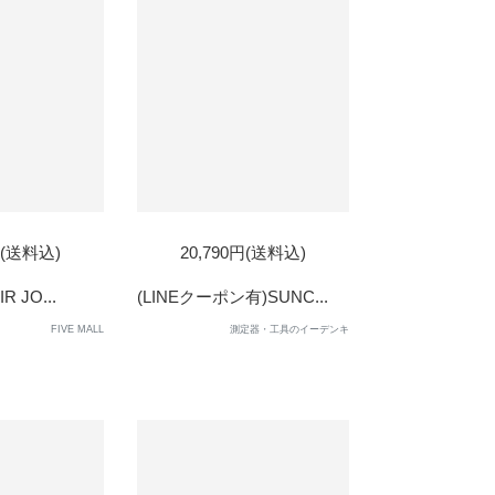
D
円(送料込)
20,790円(送料込)
R JO...
(LINEクーポン有)SUNC...
FIVE MALL
測定器・工具のイーデンキ