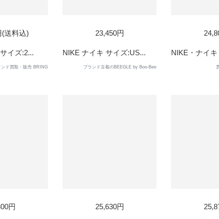
D
SOLD
SOL
0円(送料込)
23,450円
24,
OUT
OUT
サイズ:2...
NIKE ナイキ サイズ:US...
NIKE・ナイキ Ai
ンド買取・販売 BRING
ブランド古着のBEEGLE by Boo-Bee
D
SOLD
300円
25,630円
25,