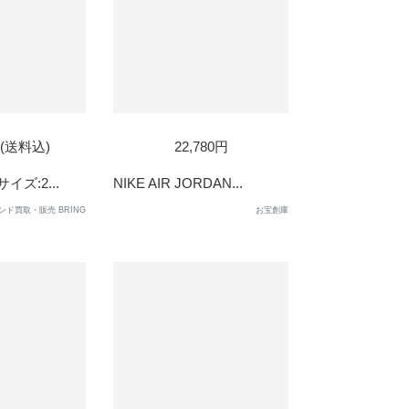
D
SOLD
円(送料込)
22,780円
OUT
サイズ:2...
NIKE AIR JORDAN...
ンド買取・販売 BRING
お宝創庫