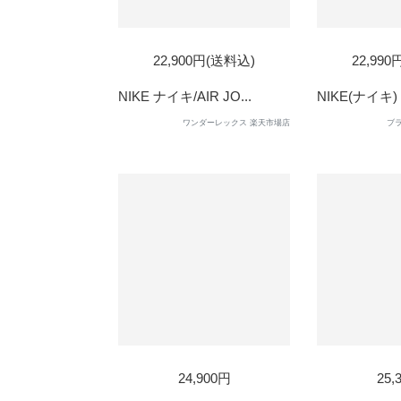
SOLD
SOL
22,900円(送料込)
22,99
OUT
OUT
NIKE ナイキ/AIR JO...
NIKE(ナイキ) 
ワンダーレックス 楽天市場店
ブラ
SOLD
SOL
24,900円
25,