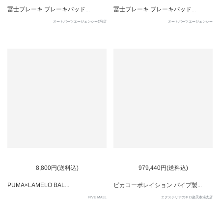
冨士ブレーキ ブレーキパッド...
冨士ブレーキ ブレーキパッド...
オートパーツエージェンシー2号店
オートパーツエージェンシー
SOLD OUT
8,800円(送料込)
979,440円(送料込)
PUMA×LAMELO BAL...
ピカコーポレイション パイプ製...
FIVE MALL
エクステリアのキロ楽天市場支店