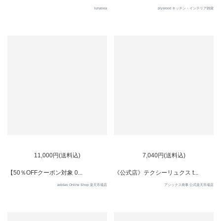
lunasea
plywood キッチン・インテリア雑貨
11
12
11,000円(送料込)
7,040円(送料込)
【50％OFFクーポン対象 0...
《公式店》テクシーリュクス t...
adidas Online Shop 楽天市場店
アシックス商事 公式楽天市場店