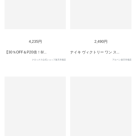
5
6
4,235円
2,490円
【30％OFF＆P20倍！8/...
ナイキ ヴィクトリー ワン ス...
クロックス公式ショップ楽天市場店
アルペン楽天市場店