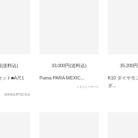
SOLD
0円(送料込)
33,000円(送料込)
35,200
OUT
セット■A尺1
Puma PARA MEXIC...
K10 ダイヤ
ダ...
ミタスニーカーズ
厨房用品専門店!安吉