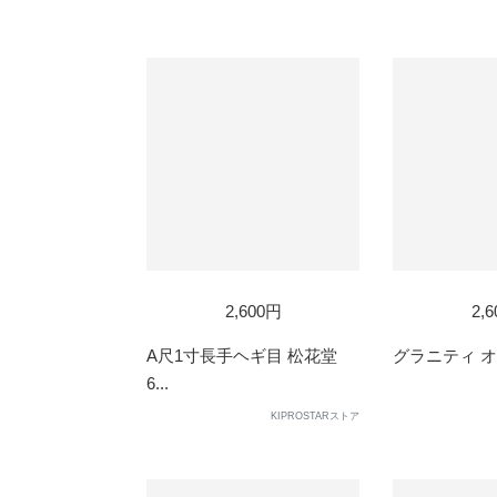
2,600円
2,
A尺1寸長手ヘギ目 松花堂
グラニティ オー
6...
KIPROSTARストア