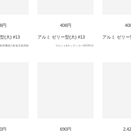
08円
408円
40
(大) #13
アルミ ゼリー型(大) #13
アルミ ゼリー型(
厨房機器の飲食店厨房館
マルシェ&キッチンカーWORLD
90円
690円
2,4