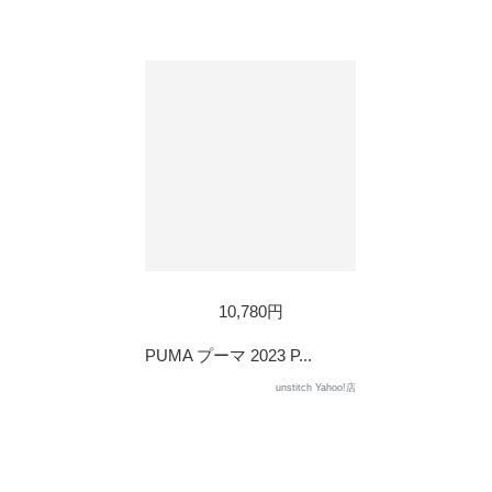
SOLD
10,780円
OUT
PUMA プーマ 2023 P...
unstitch Yahoo!店