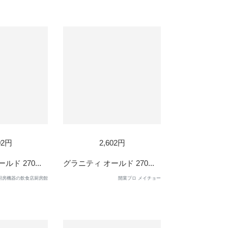
02円
2,602円
ド 270...
グラニティ オールド 270...
厨房機器の飲食店厨房館
開業プロ メイチョー