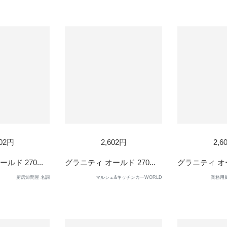
602円
2,602円
2,6
ルド 270...
グラニティ オールド 270...
グラニティ オール
厨房卸問屋 名調
マルシェ&キッチンカーWORLD
業務用