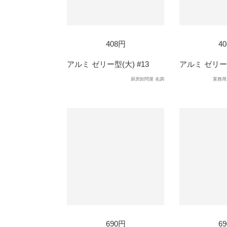
408円
4
アルミ ゼリー型(大) #13
アルミ ゼリー型
厨房卸問屋 名調
業務用
690円
6