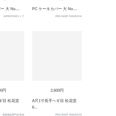
大 No....
PC ケーキカバー 大 No....
KIPROSTARストア
PRO-SHOP YASUKICHI
00円
2,600円
ギ目 松花堂
A尺1寸長手ヘギ目 松花堂
6...
厨房用品専門店!安吉
PRO-SHOP YASUKICHI