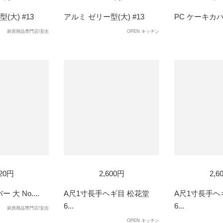
(大) #13
アルミ ゼリー型(大) #13
PC ケーキカバー 
厨房用品専門店!安吉
OPEN キッチン
420円
2,600円
2,6
 大 No....
A尺1寸長手ヘギ目 松花堂
A尺1寸長手ヘ
6...
6...
厨房用品専門店!安吉
OPEN キッチン