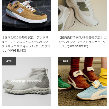
【国内5月10日発売予定】 アンドリ
【国内先行予約/5月9日発売予定】 ニ
ュー・レイノルズ × ニューバランス
ューバランス ワープド ランナー “ベ
ヌメリック 933 キャメル/ダーク ブラ
ージュ”(UWRPDWHC)
ウン(NM933MNO)
4/26
4/26