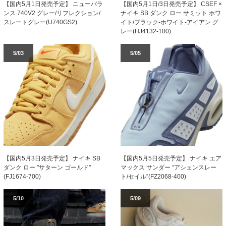
【国内5月1日発売予定】 ニューバラ
【国内5月1日/3日発売予定】 CSEF ×
ンス 740V2 グレー/リフレクション/
ナイキ SB ダンク ロー サミット ホワ
スレートグレー(U740GS2)
イト/ブラック-ホワイト-アイアン グ
レー(HJ4132-100)
5/03
5/05
【国内5月3日発売予定】 ナイキ SB
【国内5月5日発売予定】 ナイキ エア
ダンク ロー "サターン ゴールド"
マックス サンダー “アシェンスレー
(FJ1674-700)
ト/セイル”(FZ2068-400)
5/10
5/09