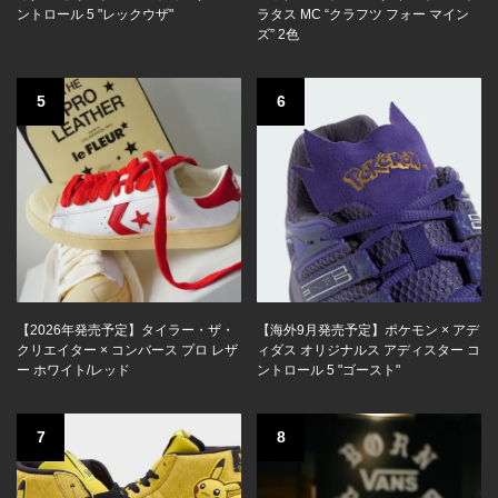
ントロール 5 "レックウザ"
ラタス MC “クラフツ フォー マイン
ズ” 2色
5
6
【2026年発売予定】タイラー・ザ・
【海外9月発売予定】ポケモン × アデ
クリエイター × コンバース プロ レザ
ィダス オリジナルス アディスター コ
ー ホワイト/レッド
ントロール 5 "ゴースト"
7
8