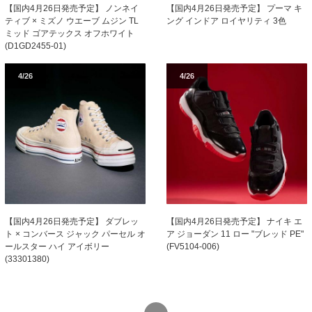
【国内4月26日発売予定】 ノンネイ
【国内4月26日発売予定】 プーマ キ
ティブ × ミズノ ウエーブ ムジン TL
ング インドア ロイヤリティ 3色
ミッド ゴアテックス オフホワイト
(D1GD2455-01)
4/26
4/26
【国内4月26日発売予定】 ダブレッ
【国内4月26日発売予定】 ナイキ エ
ト × コンバース ジャック パーセル オ
ア ジョーダン 11 ロー "ブレッド PE"
ールスター ハイ アイボリー
(FV5104-006)
(33301380)