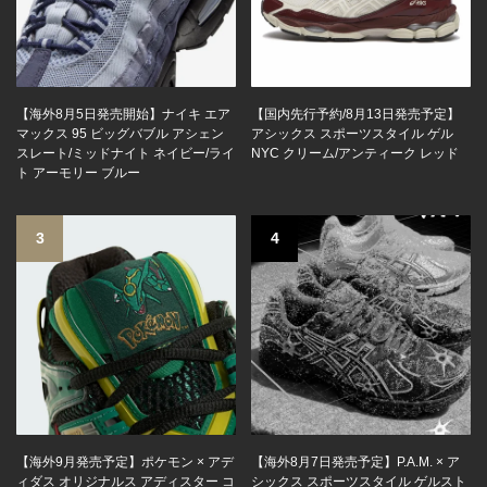
【海外8月5日発売開始】ナイキ エア
【国内先行予約/8月13日発売予定】
マックス 95 ビッグバブル アシェン
アシックス スポーツスタイル ゲル
スレート/ミッドナイト ネイビー/ライ
NYC クリーム/アンティーク レッド
ト アーモリー ブルー
3
4
【海外9月発売予定】ポケモン × アデ
【海外8月7日発売予定】P.A.M. × ア
ィダス オリジナルス アディスター コ
シックス スポーツスタイル ゲルスト