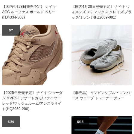
【国内4月28日発売予定】 ナイキ
【国内4月28日発売予定】 ナイキ ウ
ACG ルーファス ボールド ベリー
ィメンズ エアマックス クレイズ ブラ
(HJ4334-500)
ック/オレンジ(FZ2089-001)
9/*
【2025年発売予定】 ナイキ ジョーダ
【非売品】 インビンシブル × コンバ
ン MVP 92 デザートカモ/ファイヤー
ース ウェーブ トレーナー グレー
レッド/マッシュルーム/アンスラサイ
ト(HQ3950-200)
5/30
5/15