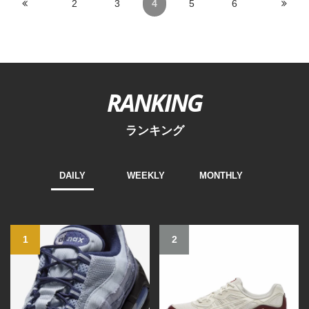
2
3
4
5
6
RANKING
ランキング
DAILY
WEEKLY
MONTHLY
1
2