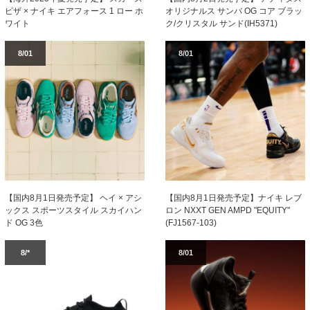
ピザ × ナイキ エアフォース 1 ロー ホ
オリジナルス サンバ OG コア ブラッ
ワイト
ク/クリスタル サンド(IH5371)
8/01
8/01
【国内8月1日発売予定】ナイキ レブ
【国内8月1日発売予定】 ヘイ × アシ
ロン NXXT GEN AMPD "EQUITY"
ックス スポーツスタイル スカイハン
(FJ1567-103)
ド OG 3色
8/*
8/01