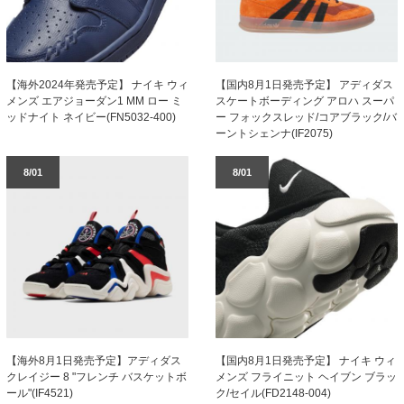
【海外2024年発売予定】 ナイキ ウィ
【国内8月1日発売予定】 アディダス
メンズ エアジョーダン1 MM ロー ミ
スケートボーディング アロハ スーパ
ッドナイト ネイビー(FN5032-400)
ー フォックスレッド/コアブラック/バ
ーントシェンナ(IF2075)
8/01
8/01
【海外8月1日発売予定】アディダス
【国内8月1日発売予定】 ナイキ ウィ
クレイジー 8 "フレンチ バスケットボ
メンズ フライニット ヘイブン ブラッ
ール"(IF4521)
ク/セイル(FD2148-004)