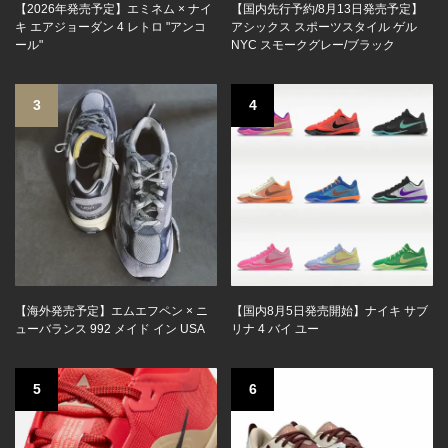
【2026年発売予定】エミネム × ナイ
【国内先行予約/8月13日発売予定】
キ エアジョーダン 4 レトロ "アンコ
アシックス スポーツスタイル ゲル
ール"
NYC スモークグレー/ブラック
3
4
【海外発売予定】エムエフペン × ニ
【国内8月5日発売開始】ナイキ サブ
ューバランス 992 メイド イン USA
リナ 4 バイ ユー
5
6