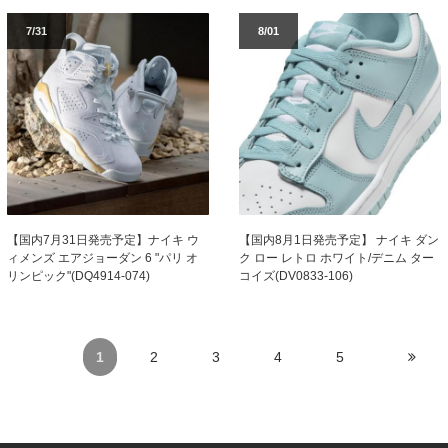
7/31
8/01
【国内7月31日発売予定】ナイキ ウ
【国内8月1日発売予定】 ナイキ ダン
ィメンズ エアジョーダン 6 "パリ オ
ク ロー レトロ ホワイト/デニム ター
リンピック"(DQ4914-074)
コイズ(DV0833-106)
1
2
3
4
5