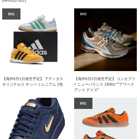
(HF0552-001)
8/01
8/02
【海外8月1日発売予定】 アディダス
【海外8月2日発売予定】 コンセプツ
オリジナルス サンバ ミレニアム 2色
× ニューバランス 1906U ""アワーズ
アンド デイズ"
8/01