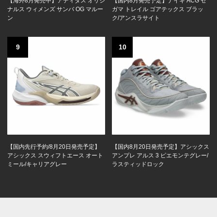
【海外8月発売中】アディダス オリジ
【国内8月発売予定】ナイキ ACG ゼ
ナルス ウィメンズ サンバ OG マルー
ガマ トレイル ゴアテックス ブラッ
ン
ク/アンスラサイト
9
10
【国内先行予約/8月20日発売予定】
【国内8月20日発売予定】アシックス
アシックス スウィフトエース オート
アンプレ アルス 3 ピエモンテグレー/
ミール/キャリアグレー
ラスティッドロック